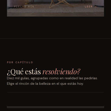
PIEL
·
9 MIN
LEER →
POR CAPÍTULO
¿Qué estás
resolviendo?
Diez mil guías, agrupadas como en realidad las pedirías.
Elige el rincón de la belleza en el que estás hoy.
RITUALES Y RUTINAS
DE DIARIA A EDITORIAL
POR POROSIDAD Y TEXTURA
CAPAS Y PERMANENCIA
DEL CUELLO PARA ABAJO
MANICURA EN CASA
Piel
Maquillaje
Cabello
Fragancia
Cuerpo
Uñas