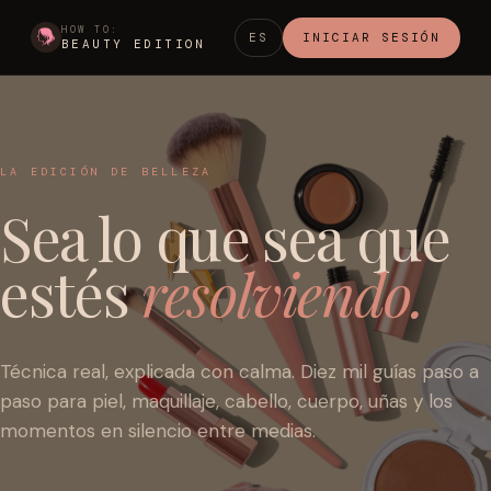
HOW TO:
ES
INICIAR SESIÓN
BEAUTY EDITION
LA EDICIÓN DE BELLEZA
Sea lo que sea que
estés
resolviendo.
Técnica real, explicada con calma. Diez mil guías paso a
paso para piel, maquillaje, cabello, cuerpo, uñas y los
momentos en silencio entre medias.