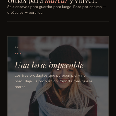
Seis ensayos para guardar para luego. Pasa por encima —
o tócalos — para leer.
01
PIEL
Una base impecable
Los tres productos que parecen piel y no
maquillaje. La proporción importa más que la
marca.