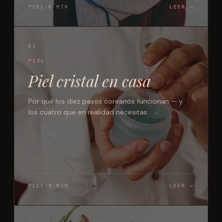
PIEL
·
6 MIN
LEER →
02
PIEL
Piel cristal en casa
Por qué los diez pasos coreanos funcionan — y
los cuatro que en realidad necesitas.
PIEL
·
8 MIN
LEER →