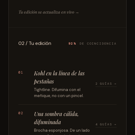
OJOS · 6 MIN · 3 PASOS ·
Tu edición se actualiza en vivo →
PRINCIPIANTE
Un ojo diario, suave y
difuminado
Un lápiz, una sombra, una máscara. La
02 / Tu edición
92%
DE COINCIDENCIA
fórmula que Nelly lleva una década usando.
Kohl en la línea de las
01
pestañas
2 GUÍAS →
Tightline. Difumina con el
meñique, no con un pincel.
Una sombra cálida,
02
difuminada
4 GUÍAS →
Brocha esponjosa. De un lado