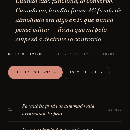
Cuando algo funciona, lo conservo.
Cuando no, lo edito fuera. Mi funda de
almohada era algo en lo que nunca
pensé editar — hasta que mi pelo
empezó a decirme lo contrario.
NELLY WHITCOMBE
·
@LEGACYBYNELLY
·
SEMANAL
LEE LA COLUMNA →
TODO DE NELLY
Por qué tu funda de almohada está
01
22 abr
arruinando tu pelo
Los cinco productos que volvería a