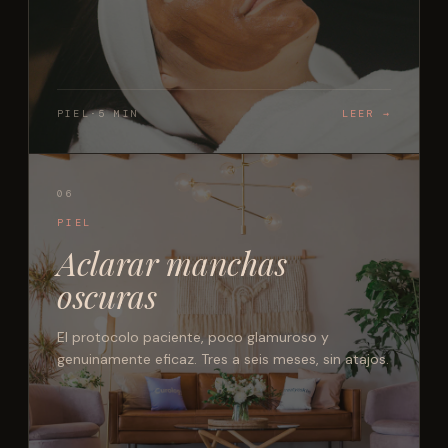
PIEL
·
5 MIN
LEER →
06
PIEL
Aclarar manchas
oscuras
El protocolo paciente, poco glamuroso y
genuinamente eficaz. Tres a seis meses, sin atajos.