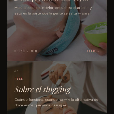
Mide la esquina interior, encuentra el arco — y,
esto es la parte que la gente se salta — para.
CEJAS
·
7 MIN
LEER →
05
PIEL
Sobre el slugging
Cuándo funciona, cuándo no — y la alternativa de
doce euros que rinde casi igual.