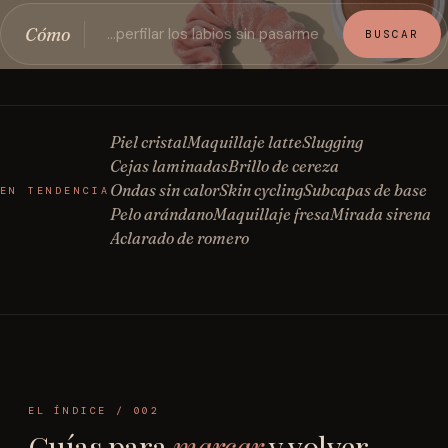
Cómo
BUSCAR
Piel cristal
Maquillaje latte
Slugging
Cejas laminadas
Brillo de cereza
Ondas sin calor
Skin cycling
Subcapas de base
EN TENDENCIA
Pelo arándano
Maquillaje fresa
Mirada sirena
Aclarado de romero
EL ÍNDICE / 002
Guías para
marcar
y volver.