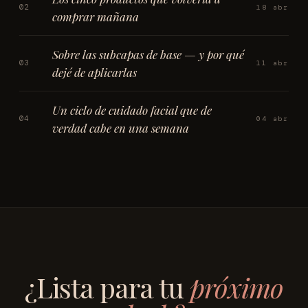
02
18 abr
comprar mañana
Sobre las subcapas de base — y por qué
03
11 abr
dejé de aplicarlas
Un ciclo de cuidado facial que de
04
04 abr
verdad cabe en una semana
¿Lista para tu
próximo