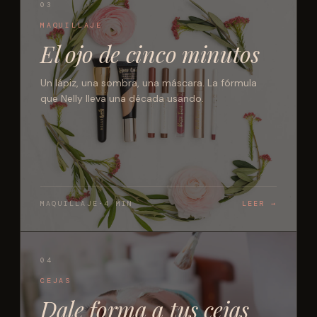
03
MAQUILLAJE
El ojo de cinco minutos
Un lápiz, una sombra, una máscara. La fórmula
que Nelly lleva una década usando.
MAQUILLAJE
·
4 MIN
LEER →
04
CEJAS
Dale forma a tus cejas