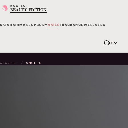
HOW TO:
BEAUTY EDITION
SKIN
HAIR
MAKEUP
BODY
NAILS
FRAGRANCE
WELLNESS
FR
ACCUEIL
/
ONGLES