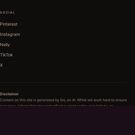
SOCIAL
Pinterest
Instagram
Nelly
TikTok
X
Disclaimer
Content on this site is generated by Iris, an AI. While we work hard to ensure
accuracy, information may not reflect current codes, regulations, or
professional standards in your area. Iris provides general beauty and
technique guidance only. Not medical advice. Consult a licensed
professional or dermatologist before attempting any treatment that affects
skin health.