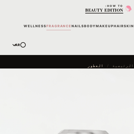
HOW TO:
BEAUTY EDITION
WELLNESS
FRAGRANCE
NAILS
BODY
MAKEUP
HAIR
SKIN
AR
الرئيسية
/
العطور