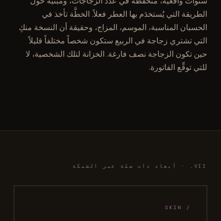
سنوات واقعية، متحفِّظة في عدد الزجاجات، ومبنيَّة حول
الطريقة التي يُستخدَم بها العطر فعلاً. الخطَّة تأخذ في
الحسبان المناسبة، الموسم، المزاج، وحقيقة أن النسخة منكِ
التي تشتري زجاجة في الربيع ستكون شخصاً مختلفاً قليلاً
حين تكون الزجاجة نصف فارغة. الخزانة لتلك الشخصية، لا
للتي توقِّع الفاتورة.
VII. · أبعاد ذات صلة عبر الشبكة
/ SKIN