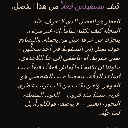
كيف
تستفيدين فعلاً
من هذا الفصل.
العطر هو الفصل الذي لا تعرف بقيَّة
المجلَّة كيف تكتبه تماماً. إنه غير مرئي.
يتحرَّك في غرفة قبل من يحمله. والنصائح
حوله تميل إلى السقوط في أحد سجلَّين —
تقني مفرط، أو عاطفي إلى حدّ اللاجدوى.
حاولنا أن نكتبه كما يُعاش فعلاً؛ دقيقاً حيث
تُساعد الدقَّة، شخصياً حيث الشخصي هو
الجوهر. ونحن نكتب من قلب تراث عطري
عربي ممتدّ منذ قرون — العود، المسك،
البخور، العنبر — لا بوصفه فولكلوراً، بل
لغة حيَّة.