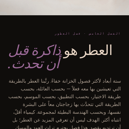
الفصل الخامس · فصل العطور
العطر هو
ذاكرة قبل
أن تحدث.
ستة أبعاد لأكثر فصول الخزانة خفاءً. رتَّبنا العطر بالطريقة
التي تعيشين بها معه فعلاً — بحسب العائلة، بحسب
طريقة الاختيار، بحسب التطبيق، بحسب الموسم، بحسب
الطريقة التي تتحدَّث بها زجاجتان معاً على البشرة
نفسها، وبحسب الهندسة البطيئة لمجموعة. كيمياء أقلّ،
انتباه أكثر. الهدف ليس أن تعرفي المزيد عن العطر؛ بل
أن ترتديه بقصد. هذا فصل يحترم تراث العود والمسك