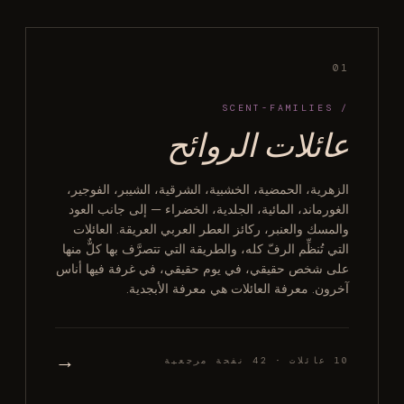
01
/ SCENT-FAMILIES
عائلات الروائح
الزهرية، الحمضية، الخشبية، الشرقية، الشيبر، الفوجير،
الغورماند، المائية، الجلدية، الخضراء — إلى جانب العود
والمسك والعنبر، ركائز العطر العربي العريقة. العائلات
التي تُنظِّم الرفّ كله، والطريقة التي تتصرَّف بها كلٌّ منها
على شخص حقيقي، في يوم حقيقي، في غرفة فيها أناس
آخرون. معرفة العائلات هي معرفة الأبجدية.
→
10 عائلات · 42 نفحة مرجعية