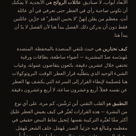
الأبعاد أبواب، لا صناديق.
عائلات الروائح
هي الأبجدية. لا يمكنك
أن تكوني صاحبة رأي في العطر حتى تعرفي في أي عائلة
أنتِ. معظم من يقلن إنهنَّ "لا يحببن العطر" قد جرَّبن عائلتين
فقط دون أن يدركن ذلك. الفصل يبدأ هنا لأن الفصل لا بدّ أن
يبدأ هنا.
كيف تختارين
هي حيث تلتقي المنضدة بالمحفظة. المنضدة
مُهندَسة ضدّ المشترية — أضواء ساطعة، بطاقات ورقية
تختفي خلال عشرين دقيقة، بائعون يتقاضون عمولة، وغياب
الشيء الوحيد الذي يتطلَّبه قرار العطر: الوقت. البروتوكولات
هنا مُصمَّمة لإبطاء القرار إلى السرعة التي يكشف بها العطر
عن نفسه فعلاً. أربع وعشرون ساعة، لا أربع وعشرون دقيقة.
التطبيق
هو القلب التقني. أين تَرشّين، كم مرة، على أي نوع
من البشرة — هذه القرارات تُغيِّر في كيف يعيش العطر عليكِ
أكثر ممَّا تُغيِّره التركيبة نفسها. إنجيل نقاط النبض حقيقي في
معظمه ومُبالَغ فيه جزئياً. الصدر مُهمَل. خلف الشعر مُهمَل.