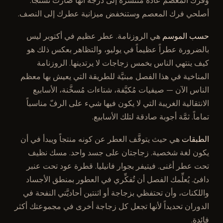
وفرك المعصم عادة منتشرة إلى درجة أنها صارت تشنُّجاً.
أصلحي فرك المعصم وستنخفض ميزانية عطرك إلى النصف.
حسب الموسم
هي الروزنامة. عطر عظيم في أكتوبر ليس
بالضرورة عطراً عظيماً في يوليو، والتظاهر بعكس ذلك هو
كيف ينتهي الناس بخمس زجاجات لا يرتدينها. الروزنامة
المناخية في هذا الفصل مبنيَّة للطريقة التي يعيش بها معظم
الناس الآن — صيفيات مُكيَّفة، شتاءات مُسخَّنة، الأسابيع
الانتقالية الغريبة التي لا يكون فيها شيء على الرفّ مناسباً
تماماً. ثمَّة أجوبة صادقة لتلك الأسابيع.
الطبقات
هي حيث يتوقَّف العطر عن كونه منتجاً ويبدأ في أن
يكون لغة شخصية. زجاجتان على جسد واحد. مسك نظيف
تحت عطر أغنى. فيتيفر بجوار فانيليا. قطرة عود تحت عنبر
دافئ. يُعلِّمك الفصل أن تُفكِّري في العطور بمنطق الأجساد
واللكنات، وأن تحتفظي بزجاجة أو اثنتين أحاديَّتي النفحة في
الدوران تحديداً لأنها تجعل كل زجاجة أخرى في مجموعتك أكثر
فائدة.