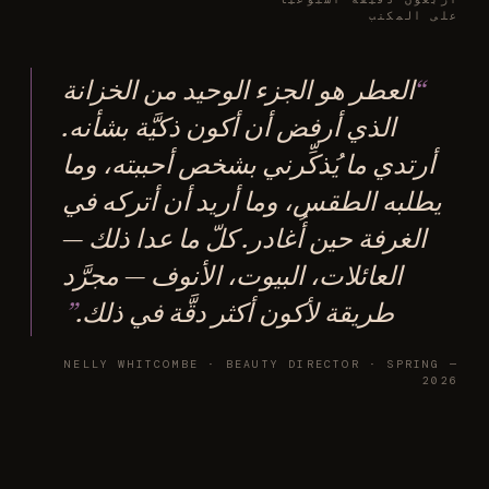
على المكتب
العطر هو الجزء الوحيد من الخزانة
الذي أرفض أن أكون ذكيَّة بشأنه.
أرتدي ما يُذكِّرني بشخص أحببته، وما
يطلبه الطقس، وما أريد أن أتركه في
الغرفة حين أُغادر. كلّ ما عدا ذلك —
العائلات، البيوت، الأنوف — مجرَّد
طريقة لأكون أكثر دقَّة في ذلك.
— NELLY WHITCOMBE · BEAUTY DIRECTOR · SPRING
2026