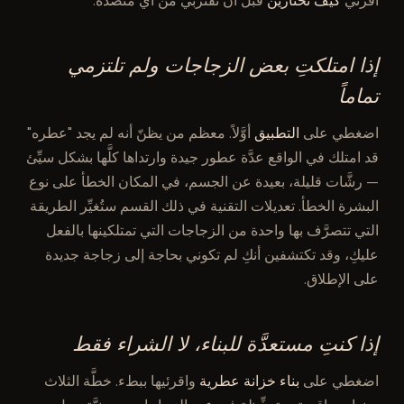
اقرئي
كيف تختارين
قبل أن تقتربي من أي منضدة.
إذا امتلكتِ بعض الزجاجات ولم تلتزمي
تماماً
اضغطي على
التطبيق
أوَّلاً. معظم من يظنّ أنه لم يجد "عطره"
قد امتلك في الواقع عدَّة عطور جيدة وارتداها كلَّها بشكل سيِّئ
— رشَّات قليلة، بعيدة عن الجسم، في المكان الخطأ على نوع
البشرة الخطأ. تعديلات التقنية في ذلك القسم ستُغيِّر الطريقة
التي تتصرَّف بها واحدة من الزجاجات التي تمتلكينها بالفعل
عليكِ، وقد تكتشفين أنكِ لم تكوني بحاجة إلى زجاجة جديدة
على الإطلاق.
إذا كنتِ مستعدَّة للبناء، لا الشراء فقط
اضغطي على
بناء خزانة عطرية
واقرئيها ببطء. خطَّة الثلاث