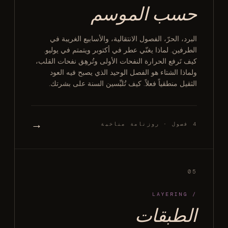
حسب الموسم
البرد، الحرّ، الفصول الانتقالية، والأسابيع الغريبة في
الطرفين. لماذا يغنّي عطر في أكتوبر ويتمتم في يوليو.
كيف تَرفع الحرارة النفحات الأولى وتُرهِق نفحات القلب،
ولماذا الشتاء هو الفصل الوحيد الذي يصبح فيه العود
الثقيل منطقياً فعلاً. كيف تُلبِّسين السنة على بشرتك.
→
4 فصول · روزنامة مناخية
05
/ LAYERING
الطبقات