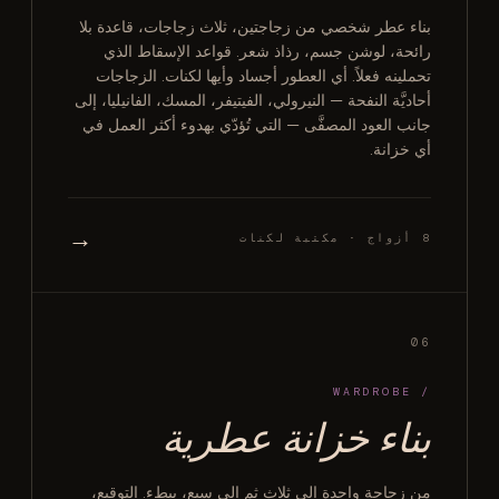
بناء عطر شخصي من زجاجتين، ثلاث زجاجات، قاعدة بلا
رائحة، لوشن جسم، رذاذ شعر. قواعد الإسقاط الذي
تحملينه فعلاً. أي العطور أجساد وأيها لكنات. الزجاجات
أحاديَّة النفحة — النيرولي، الفيتيفر، المسك، الفانيليا، إلى
جانب العود المصفَّى — التي تُؤدّي بهدوء أكثر العمل في
أي خزانة.
→
8 أزواج · مكتبة لكنات
06
/ WARDROBE
بناء خزانة عطرية
من زجاجة واحدة إلى ثلاث ثم إلى سبع، ببطء. التوقيع،