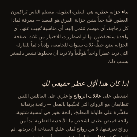
بناء خزانة عطرية
هي النظرة الطويلة. معظم الناس يُراكمون
العطور. قلَّة جداً يبنين خزانة. الفرق هو القصد — معرفة لماذا
كل زجاجة، أي موسم تنتمي إليه، أي مناسبة تُجيب عنها، أي
واحدة ستحتفظين بها لو اضطررتِ للاختيار من ثلاث. صفحة
الخزانة تضع خطَّة ثلاث سنوات للجامعة، وإذناً دائماً للقارئة
التي تريد عطراً واحداً مُوقَّعاً ولا تريد أن يجعلوها تشعر بالصغر
بسبب ذلك.
إذا كان هذا أوَّل عطر حقيقي لكِ
اضغطي على
عائلات الروائح
واعثري على العائلتين اللتين
تتطابقان مع الروائح التي تُحبِّينها بالفعل — رائحة برتقالة
مقشَّرة على طاولة المطبخ، رائحة بخور في أمسية شتوية،
رائحة قميص نظيف لشخص ما. الأبجدية العطرية تبدأ من
روائح تعرفينها، لا من روائح تُملي عليكِ الصناعة أن تريديها. ثم