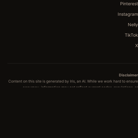
Pinterest
Instagram
Nelly
TikTok
X
Disclaimer
Content on this site is generated by Iris, an AI. While we work hard to ensure
accuracy, information may not reflect current codes, regulations, or
professional standards in your area. Iris provides general beauty and
technique guidance only. Not medical advice. Consult a licensed
professional or dermatologist before attempting any treatment that affects
skin health.
© 2026 HOWTO: BEAUTY EDITION. ALL RIGHTS RESERVED.
TERMS
PRIVACY
DISCLAIMER
CONTACT
ABOUT