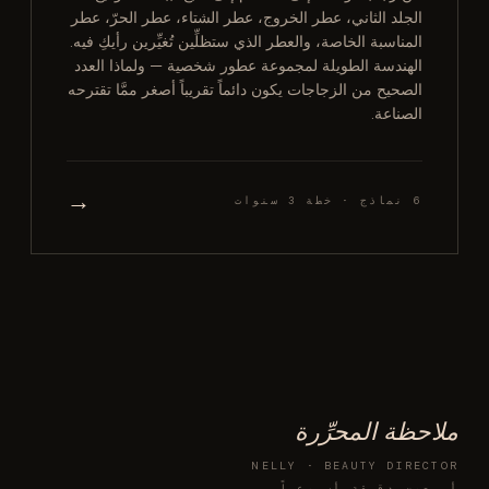
الجلد الثاني، عطر الخروج، عطر الشتاء، عطر الحرّ، عطر
المناسبة الخاصة، والعطر الذي ستظلِّين تُغيِّرين رأيكِ فيه.
الهندسة الطويلة لمجموعة عطور شخصية — ولماذا العدد
الصحيح من الزجاجات يكون دائماً تقريباً أصغر ممَّا تقترحه
الصناعة.
→
6 نماذج · خطة 3 سنوات
ملاحظة المحرِّرة
NELLY · BEAUTY DIRECTOR
أربعون دقيقة أسبوعياً