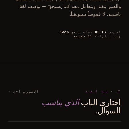
والعنبر بثقة، ويتعامل معه كما يستحقّ — بوصفه لغة
ناضجة، لا غموضاً تسويقياً.
تحرير
NELLY
محدَّث
ربيع 2026
وقت القراءة
11 دقيقة
I. · ستة أبعاد
الفهرس أ–ي →
اختاري الباب
الذي يناسب
السؤال.