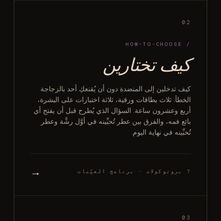
02
/ HOW-TO-CHOOSE
كيف تختارين
كيف تدخلين إلى المنضدة دون أن يُقنعكِ أحد بالزجاجة
الخطأ. ثلاث بطاقات ورقية، ثلاثة اختبارات على البشرة،
أربع وعشرون ساعة. السؤال الذي يُطرح قبل أن يفتح أي
بائع فمه، والفرق بين عطر تُحبِّينه في أوَّل رشَّة وعطر
تُحبِّينه في نهاية اليوم.
→
7 بروتوكولات · برنامج العيِّنات
03