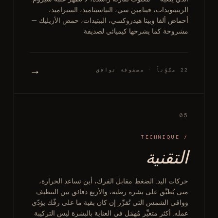
الريتينويدات، فيتامين سي، النياسيناميد، السيراميد،
أحماض ألفا وبيتا هيدروكسي، الببتيدات، حمض الأزيليك —
مشروحة كما يشرحها كيميائي لصديقة.
→
22 مكوِّناً · مصفوفة توافق
05
/ TECHNIQUE
التقنية
حركات اليد. الضغط مقابل الفرك، أين تساعد الحرارة،
متى يُطبَّق على بشرة رطبة، والأربع دقائق بين التنظيف
وواقي الشمس التي تُقرِّر إن كان بقية ما على رفّك يؤدّي
عمله. أكثر متغيِّر مُهمَل في العناية بالبشرة ليس التركيبة