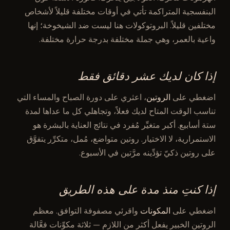
البنفسجية المتراكمة تأتي في أوقات مختلفة قليلاً لأشخاص
مختلفين قليلاً. البروتوكولات هنا ليست ضد الشيخوخة؛ إنها
واعية بالعمر، وهي جملة مختلفة بدرجة حرارة مختلفة.
إذا كان لديك عشر دقائق فقط
اضغطي على
الروتين
، اعثري على دورة الصباح والمساء التي
تناسب الوقت المتاح لديك فعلاً، وتجاهلي كل ما عداها لمدة
ستة أسابيع. أكبر متغيِّر مُفرد في نتائج العناية بالبشرة هو
الاستمرارية، لا الاختيار. روتين متواضع، مُمل، متكرِّر يتفوَّق
على روتين ذكيّ تؤدِّينه مرَّتين في الأسبوع.
إذا كنتِ منذ مدة على هذه الطريق
اضغطي على
المكونات
واقرئي مصفوفة التوافق. معظم
الروتين الخبير يفعل أكثر من اللازم — ثلاثة مكوِّنات فعَّالة