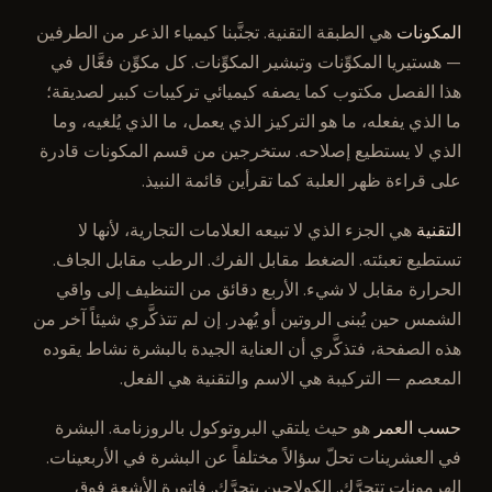
المكونات
هي الطبقة التقنية. تجنَّبنا كيمياء الذعر من الطرفين
— هستيريا المكوِّنات وتبشير المكوِّنات. كل مكوِّن فعَّال في
هذا الفصل مكتوب كما يصفه كيميائي تركيبات كبير لصديقة؛
ما الذي يفعله، ما هو التركيز الذي يعمل، ما الذي يُلغيه، وما
الذي لا يستطيع إصلاحه. ستخرجين من قسم المكونات قادرة
على قراءة ظهر العلبة كما تقرأين قائمة النبيذ.
التقنية
هي الجزء الذي لا تبيعه العلامات التجارية، لأنها لا
تستطيع تعبئته. الضغط مقابل الفرك. الرطب مقابل الجاف.
الحرارة مقابل لا شيء. الأربع دقائق من التنظيف إلى واقي
الشمس حين يُبنى الروتين أو يُهدر. إن لم تتذكَّري شيئاً آخر من
هذه الصفحة، فتذكَّري أن العناية الجيدة بالبشرة نشاط يقوده
المعصم — التركيبة هي الاسم والتقنية هي الفعل.
حسب العمر
هو حيث يلتقي البروتوكول بالروزنامة. البشرة
في العشرينات تحلّ سؤالاً مختلفاً عن البشرة في الأربعينات.
الهرمونات تتحرَّك. الكولاجين يتحرَّك. فاتورة الأشعة فوق