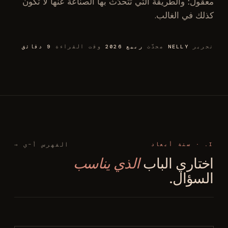
معقول؛ والطريقة التي تتحدَّث بها الصناعة عنها لا تكون
كذلك في الغالب.
تحرير
NELLY
محدَّث
ربيع 2026
وقت القراءة
9 دقائق
I. · ستة أبعاد
الفهرس أ–ي →
اختاري الباب
الذي يناسب
السؤال.