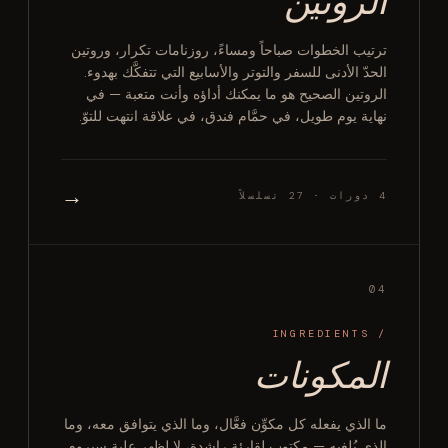
ترتيب الخطوات صباحاً ومساءً، روزنامات تكرار، وروتين
الحدّ الأدنى للسفر والتوتر والأسابيع التي تتفكَّك بهدوء.
الروتين الصحيح هو ما يمكنك أداؤه وأنت متعبة — في
نهاية يوم طويل، في حمَّام فندق، في علاقة انتهت للتوّ.
→
4 دورات · 27 تسلسلاً
04
/ INGREDIENTS
المكونات
ما الذي يفعله كل مكوِّن فعَّال، وما الذي يتوافق معه، وما
الذي يُلغيه — مكتوب لقارئة راشدة، لا لظهر علبة سيروم.