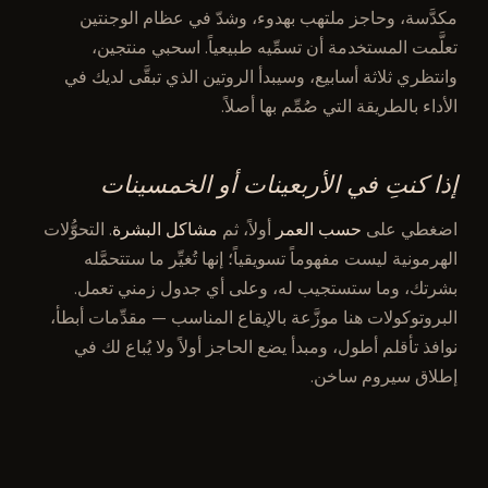
مكدَّسة، وحاجز ملتهب بهدوء، وشدّ في عظام الوجنتين
تعلَّمت المستخدمة أن تسمِّيه طبيعياً. اسحبي منتجين،
وانتظري ثلاثة أسابيع، وسيبدأ الروتين الذي تبقَّى لديك في
الأداء بالطريقة التي صُمِّم بها أصلاً.
إذا كنتِ في الأربعينات أو الخمسينات
اضغطي على
حسب العمر
أولاً، ثم
مشاكل البشرة
. التحوُّلات
الهرمونية ليست مفهوماً تسويقياً؛ إنها تُغيِّر ما ستتحمَّله
بشرتك، وما ستستجيب له، وعلى أي جدول زمني تعمل.
البروتوكولات هنا موزَّعة بالإيقاع المناسب — مقدِّمات أبطأ،
نوافذ تأقلم أطول، ومبدأ يضع الحاجز أولاً ولا يُباع لك في
إطلاق سيروم ساخن.