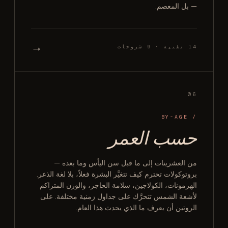
— بل المعصم.
→
14 تقنية · 9 شروحات
06
/ BY-AGE
حسب العمر
من العشرينات إلى ما قبل سن اليأس وما بعده —
بروتوكولات تحترم كيف تتغيَّر البشرة فعلاً، بلا لغة الذعر.
الهرمونات، الكولاجين، سلامة الحاجز، والوزن المتراكم
لأشعة الشمس تتحرَّك على جداول زمنية مختلفة. على
الروتين أن يعرف ما الذي يحدث هذا العام.