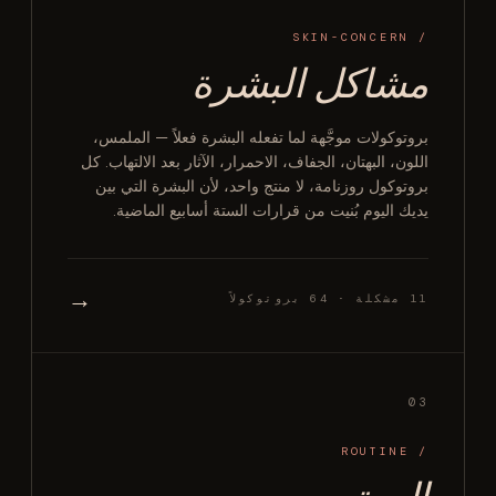
/ SKIN-CONCERN
مشاكل البشرة
بروتوكولات موجَّهة لما تفعله البشرة فعلاً — الملمس،
اللون، البهتان، الجفاف، الاحمرار، الآثار بعد الالتهاب. كل
بروتوكول روزنامة، لا منتج واحد، لأن البشرة التي بين
يديك اليوم بُنيت من قرارات الستة أسابيع الماضية.
→
11 مشكلة · 64 بروتوكولاً
03
/ ROUTINE
الروتين