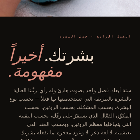
الفصل الرابع · فصل البشرة
بشرتك.
أخيراً
مفهومة.
ستة أبعاد. فصل واحد بصوت هادئ وله رأي. رتَّبنا العناية
بالبشرة بالطريقة التي تستخدمينها بها فعلاً — بحسب نوع
البشرة، بحسب المشكلة، بحسب الروتين، بحسب
المكوِّن الفعَّال الذي يستقرّ على رفّك، بحسب التقنية
التي يتجاهلها معظم الروتين، وبحسب العقد الذي
تعيشينه. لا لغة ذعر. لا وعود معجزة. ما تفعله بشرتك