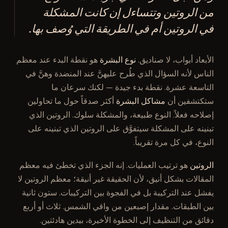
من الروتين وتتساءل إن كانت المشكلة
في الروتين أم في الطريقة التي وُصف بها.
الأبعاد أبواب، لا صناديق.
نوع البشرة
هو نقطة البدء عند معظم
الناس لأنه السؤال الذي طُرح عليهنَّ عند المنضدة وهنَّ في
التاسعة عشرة. نقطة بدء جيدة — لكنك سرعان ما
ستكتشفين أن
مشاكل البشرة
أكثر صدقاً حول ما تحاولين
إصلاحه فعلاً. النوع طبيعة، والمشكلة سلوك. الروتين الذي
تبنينه على المشكلة سيتفوَّق على الروتين الذي تبنينه على
النوع، في كل مرة تقريباً.
الروتين
هو ترتيب العمليات. إنه الجزء الذي تخطئ فيه معظم
المقالات بشكل أنيق، لأن الحقيقة غير أنيقة؛ معظم الروتين لا
يفشل عند التركيبة بل في الفجوة بين التركيبات. ستون ثانية
بين الطبقات. مقدار إصبعين من واقي الشمس. ثلاث أو أربع
دقائق من التنظيف إلى الخطوة الأخيرة، بيدين هادئتين.