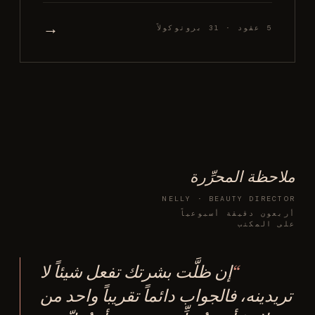
→
5 عقود · 31 بروتوكولاً
ملاحظة المحرِّرة
NELLY · BEAUTY DIRECTOR
أربعون دقيقة أسبوعياً
على المكتب
إن ظلَّت بشرتك تفعل شيئاً لا
تريدينه، فالجواب دائماً تقريباً واحد من