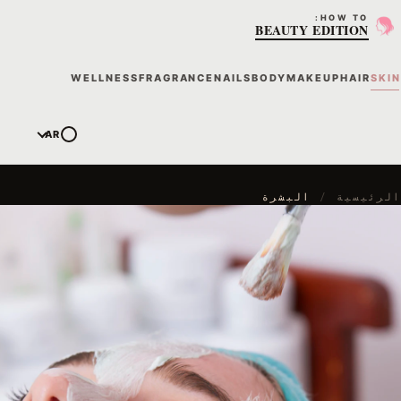
HOW TO:
BEAUTY EDITION
WELLNESS
FRAGRANCE
NAILS
BODY
MAKEUP
HAIR
SKIN
AR
الرئيسية
/
البشرة