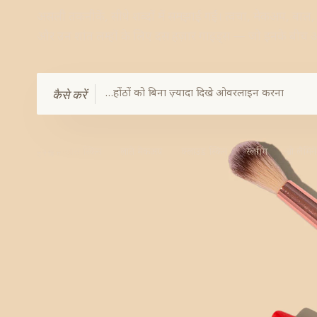
असली तकनीकें, सीधे शब्दों में समझाई गईं। त्वचा, मेकअप, बाल,
और उन शांत लम्हों के लिए दस हज़ार गाइड्स — जो इनके बीच आत
कैसे करें
ग्लास स्किन
लाते मेकअप
क्लाउड स्किन
स्लगिंग
ब्रो लैमि
ट्रेंडिंग