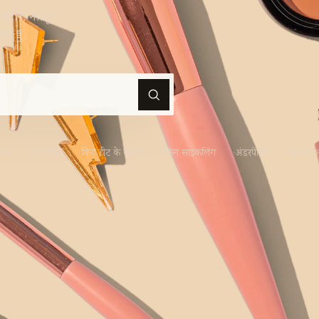
 शरीर, नाख़ून
े हैं।
नेशन
चेरी ग्लॉस
बिना हीट के कर्ल्स
स्किन साइकलिंग
अंडरपेंटिंग
सायरन 