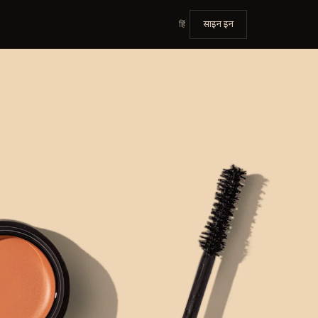
हिं
साइन इन