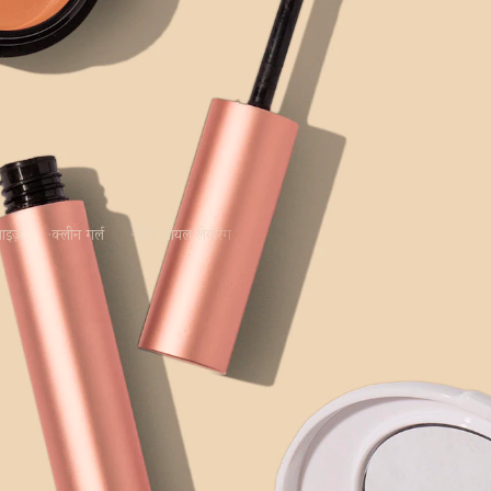
आइज़
क्लीन गर्ल
लिप ऑयल लेयरिंग