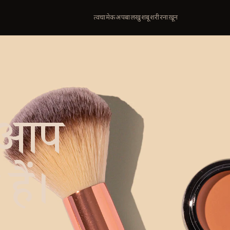
त्वचा
मेकअप
बाल
खुशबू
शरीर
नाख़ून
 आप
हैं।