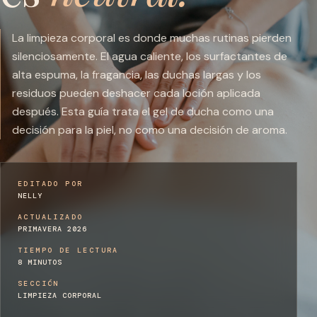
La limpieza corporal es donde muchas rutinas pierden
silenciosamente. El agua caliente, los surfactantes de
alta espuma, la fragancia, las duchas largas y los
residuos pueden deshacer cada loción aplicada
después. Esta guía trata el gel de ducha como una
decisión para la piel, no como una decisión de aroma.
EDITADO POR
NELLY
ACTUALIZADO
PRIMAVERA 2026
TIEMPO DE LECTURA
8 MINUTOS
SECCIÓN
LIMPIEZA CORPORAL