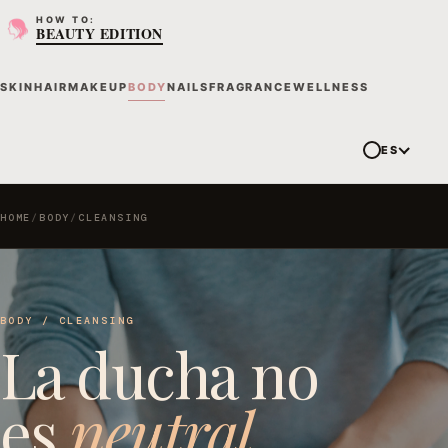
HOW TO:
BEAUTY EDITION
SKIN
HAIR
MAKEUP
BODY
NAILS
FRAGRANCE
WELLNESS
ES
HOME
/
BODY
/
CLEANSING
BODY / CLEANSING
La ducha no
es
neutral.