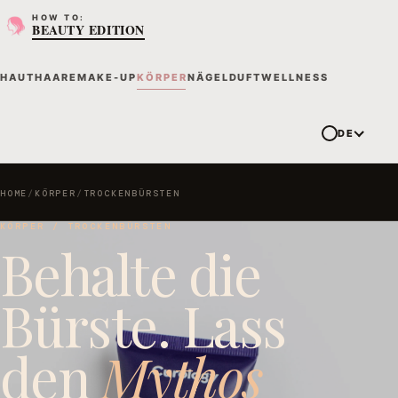
HOW TO:
BEAUTY EDITION
HAUT
HAARE
MAKE-UP
KÖRPER
NÄGEL
DUFT
WELLNESS
DE
HOME
/
KÖRPER
/
TROCKENBÜRSTEN
KÖRPER / TROCKENBÜRSTEN
Behalte die
Bürste. Lass
den
Mythos