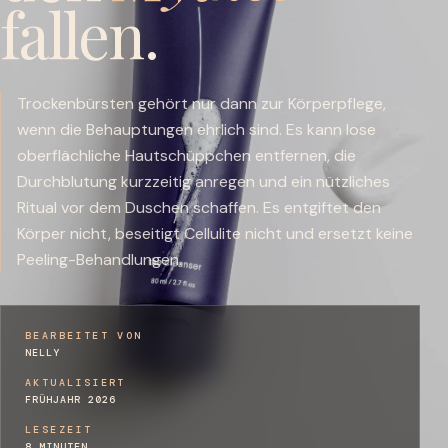
fallen.
Trockenbürsten gehört nur dann zur Körperpflege,
wenn die Behauptungen ehrlich sind. Es kann lose
oberflächliche Hautschüppchen entfernen, die
Durchblutung kurzzeitig anregen und ein nützliches
Ritual vor dem Duschen schaffen. Es entgiftet den
Körper nicht, beseitigt Cellulite nicht und ersetzt keine
Peeling-Behandlungen.
BEARBEITET VON
NELLY
AKTUALISIERT
FRÜHJAHR 2026
LESEZEIT
8 MINUTEN