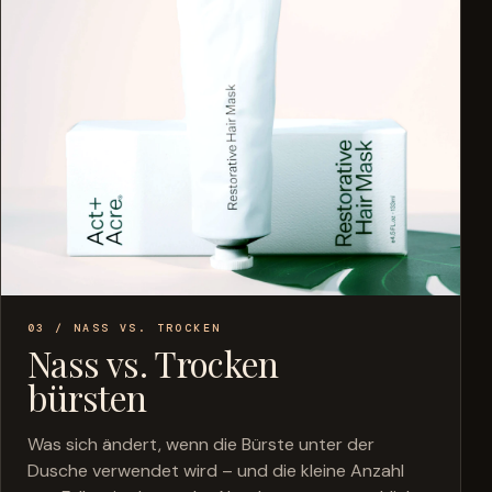
03 / NASS VS. TROCKEN
Nass vs. Trocken
bürsten
Was sich ändert, wenn die Bürste unter der
Dusche verwendet wird – und die kleine Anzahl